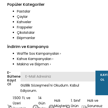
Popüler Kategoriler
Pastalar
Çaylar
Kahveler
Frappeler
Çikolatalar
Ekipmanlar
İndirim ve Kampanya
Waffle Sos Kampanyaları ›
Kahve Kampanyaları ›
Makina ve Ekipman ›
E-
KAYI
Bültene
OL
Kayıt
Ol
Gizlilik Sözeşmesi
'ni Okudum. Kabul
Ediyorum.
1.500 TL ve
14
Hızlı
1. Sınıf
Hızlı ve
Üzeri
Gün
Müşteri
Ürün
Sorunsuz