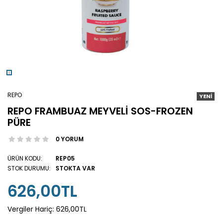
REPO
YENİ
REPO FRAMBUAZ MEYVELİ SOS-FROZEN
PÜRE
0 YORUM
ÜRÜN KODU:
REP05
STOK DURUMU:
STOKTA VAR
626,00TL
Vergiler Hariç:
626,00TL