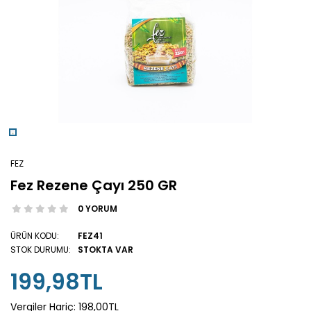
FEZ
Fez Rezene Çayı 250 GR
0 YORUM
ÜRÜN KODU:
FEZ41
STOK DURUMU:
STOKTA VAR
199,98TL
Vergiler Hariç:
198,00TL