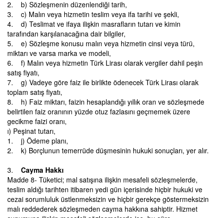
2. b) Sözleşmenin düzenlendiği tarih,
3. c) Malın veya hizmetin teslim veya ifa tarihi ve şekli,
4. d) Teslimat ve ifaya ilişkin masrafların tutarı ve kimin
tarafından karşılanacağına dair bilgiler,
5. e) Sözleşme konusu malın veya hizmetin cinsi veya türü,
miktarı ve varsa marka ve modeli,
6. f) Malın veya hizmetin Türk Lirası olarak vergiler dahil peşin
satış fiyatı,
7. g) Vadeye göre faiz ile birlikte ödenecek Türk Lirası olarak
toplam satış fiyatı,
8. h) Faiz miktarı, faizin hesaplandığı yıllık oran ve sözleşmede
belirtilen faiz oranının yüzde otuz fazlasını geçmemek üzere
gecikme faizi oranı,
ı) Peşinat tutarı,
1. j) Ödeme planı,
2. k) Borçlunun temerrüde düşmesinin hukuki sonuçları, yer alır.
3.
Cayma Hakkı
Madde 8- Tüketici; mal satışına ilişkin mesafeli sözleşmelerde,
teslim aldığı tarihten itibaren yedi gün içerisinde hiçbir hukuki ve
cezai sorumluluk üstlenmeksizin ve hiçbir gerekçe göstermeksizin
malı reddederek sözleşmeden cayma hakkına sahiptir. Hizmet