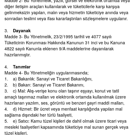
Madde 2- Bu Yönetmelik, yazılı, görsel ve elektronik ortamda veya
diğer iletişim araçları kullanılarak ve tüketicilerle karşı karşıya
gelinmeksizin yapılan, malın veya hizmetin tüketiciye anında veya
sonradan teslimi veya ifası kararlaştırılan sözleşmelere uygulanır.
3.
Dayanak
Madde 3- Bu Yönetmelik, 23/2/1995 tarihli ve 4077 sayılı
Tüketicinin Korunması Hakkında Kanunun 31 inci ve bu Kanuna
4822 sayılı Kanunla eklenen 9/A maddelerine dayanılarak
hazırlanmıştır.
4.
Tanımlar
Madde 4- Bu Yönetmeliğin uygulanmasında;
1. a) Bakanlık: Sanayi ve Ticaret Bakanlığını,
2. b) Bakan: Sanayi ve Ticaret Bakanını,
3. c) Mal: Alış-verişe konu olan taşınır eşyayı, konut ve tatil
amaçlı taşınmaz malları ve elektronik ortamda kullanılmak üzere
hazırlanan yazılım, ses, görüntü ve benzeri gayri maddi malları,
4. d) Hizmet: Bir ücret veya menfaat karşılığında yapılan mal
sağlama dışındaki her türlü faaliyeti,
5. e) Satıcı: Kamu tüzel kişileri de dahil olmak üzere ticari veya
mesleki faaliyetleri kapsamında tüketiciye mal sunan gerçek veya
tüzel kişileri,