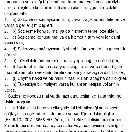
tamamının yer aldığı bilgilendirme formunun verilmesi suretiyle,
açık, anlaşılır ve kullanılan iletişim vasıtasına uygun bir şekilde
bilgilendirilir.
1. a) Satıcı veya sağlayıcının isim, unvan, açık adres, telefon ve
varsa diğer erişim bilgileri,
2. b) Sözleşme konusu mal ya da hizmetin temel özellikleri,
3. c) Sözleşme konusu mal ya da hizmetin tüm vergiler dahil
satış fiyatı,
4. d) Satıcı veya sağlayıcının fiyat dahil tüm vaatlerinin geçerlilik
süresi,
5. e) Tüketicinin ödemelerinin nasıl yapılacağına dair bilgiler,
6. f) Teslimat ve ifanın nasıl yapılacağına ve varsa buna ilişkin
masrafların tutarı ve kimin tarafından karşılanacağına dair bilgiler,
7. g) Cayma hakkı ve bu hakkın nasıl kullanılacağına dair bilgiler,
8. h) Tüketiciye bir maliyeti varsa kullanılan iletişim yollarının
ücreti,
ı) Sözleşme konusu mal ya da hizmetin, teslim ve ifa tarihlerine
ilişkin program,
1. j) Tüketicinin talep ve şikayetlerini iletebileceği satıcı veya
sağlayıcının açık adres, telefon ve varsa diğer erişim bilgileri.
(Ek: 9/10/2007-26668 RG; Yön., m. 2) Sözlü iletişim araçlarının
kullanılması durumunda, ayrıca satıcı veya sağlayıcının, kimliğini
ve görüşmenin ticari amacını her görüşmenin başında tüketiciye