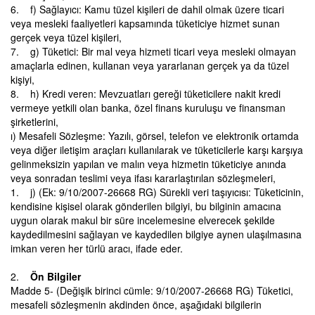
6. f) Sağlayıcı: Kamu tüzel kişileri de dahil olmak üzere ticari
veya mesleki faaliyetleri kapsamında tüketiciye hizmet sunan
gerçek veya tüzel kişileri,
7. g) Tüketici: Bir mal veya hizmeti ticari veya mesleki olmayan
amaçlarla edinen, kullanan veya yararlanan gerçek ya da tüzel
kişiyi,
8. h) Kredi veren: Mevzuatları gereği tüketicilere nakit kredi
vermeye yetkili olan banka, özel finans kuruluşu ve finansman
şirketlerini,
ı) Mesafeli Sözleşme: Yazılı, görsel, telefon ve elektronik ortamda
veya diğer iletişim araçları kullanılarak ve tüketicilerle karşı karşıya
gelinmeksizin yapılan ve malın veya hizmetin tüketiciye anında
veya sonradan teslimi veya ifası kararlaştırılan sözleşmeleri,
1. j) (Ek: 9/10/2007-26668 RG) Sürekli veri taşıyıcısı: Tüketicinin,
kendisine kişisel olarak gönderilen bilgiyi, bu bilginin amacına
uygun olarak makul bir süre incelemesine elverecek şekilde
kaydedilmesini sağlayan ve kaydedilen bilgiye aynen ulaşılmasına
imkan veren her türlü aracı, ifade eder.
2.
Ön Bilgiler
Madde 5- (Değişik birinci cümle: 9/10/2007-26668 RG) Tüketici,
mesafeli sözleşmenin akdinden önce, aşağıdaki bilgilerin