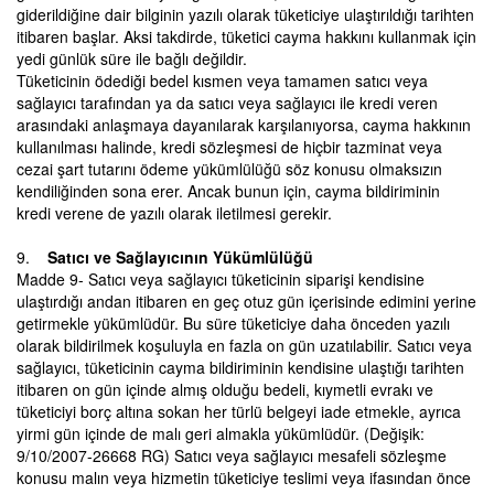
giderildiğine dair bilginin yazılı olarak tüketiciye ulaştırıldığı tarihten
itibaren başlar. Aksi takdirde, tüketici cayma hakkını kullanmak için
yedi günlük süre ile bağlı değildir.
Tüketicinin ödediği bedel kısmen veya tamamen satıcı veya
sağlayıcı tarafından ya da satıcı veya sağlayıcı ile kredi veren
arasındaki anlaşmaya dayanılarak karşılanıyorsa, cayma hakkının
kullanılması halinde, kredi sözleşmesi de hiçbir tazminat veya
cezai şart tutarını ödeme yükümlülüğü söz konusu olmaksızın
kendiliğinden sona erer. Ancak bunun için, cayma bildiriminin
kredi verene de yazılı olarak iletilmesi gerekir.
9.
Satıcı ve Sağlayıcının Yükümlülüğü
Madde 9- Satıcı veya sağlayıcı tüketicinin siparişi kendisine
ulaştırdığı andan itibaren en geç otuz gün içerisinde edimini yerine
getirmekle yükümlüdür. Bu süre tüketiciye daha önceden yazılı
olarak bildirilmek koşuluyla en fazla on gün uzatılabilir. Satıcı veya
sağlayıcı, tüketicinin cayma bildiriminin kendisine ulaştığı tarihten
itibaren on gün içinde almış olduğu bedeli, kıymetli evrakı ve
tüketiciyi borç altına sokan her türlü belgeyi iade etmekle, ayrıca
yirmi gün içinde de malı geri almakla yükümlüdür. (Değişik:
9/10/2007-26668 RG) Satıcı veya sağlayıcı mesafeli sözleşme
konusu malın veya hizmetin tüketiciye teslimi veya ifasından önce