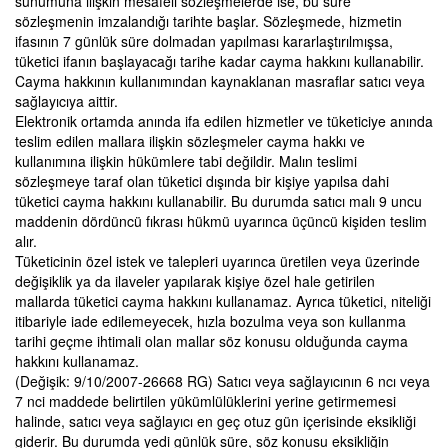
sunumuna ilişkin mesafeli sözleşmelerde ise, bu süre
sözleşmenin imzalandığı tarihte başlar. Sözleşmede, hizmetin
ifasının 7 günlük süre dolmadan yapılması kararlaştırılmışsa,
tüketici ifanın başlayacağı tarihe kadar cayma hakkını kullanabilir.
Cayma hakkının kullanımından kaynaklanan masraflar satıcı veya
sağlayıcıya aittir.
Elektronik ortamda anında ifa edilen hizmetler ve tüketiciye anında
teslim edilen mallara ilişkin sözleşmeler cayma hakkı ve
kullanımına ilişkin hükümlere tabi değildir. Malın teslimi
sözleşmeye taraf olan tüketici dışında bir kişiye yapılsa dahi
tüketici cayma hakkını kullanabilir. Bu durumda satıcı malı 9 uncu
maddenin dördüncü fıkrası hükmü uyarınca üçüncü kişiden teslim
alır.
Tüketicinin özel istek ve talepleri uyarınca üretilen veya üzerinde
değişiklik ya da ilaveler yapılarak kişiye özel hale getirilen
mallarda tüketici cayma hakkını kullanamaz. Ayrıca tüketici, niteliği
itibariyle iade edilemeyecek, hızla bozulma veya son kullanma
tarihi geçme ihtimali olan mallar söz konusu olduğunda cayma
hakkını kullanamaz.
(Değişik: 9/10/2007-26668 RG) Satıcı veya sağlayıcının 6 ncı veya
7 nci maddede belirtilen yükümlülüklerini yerine getirmemesi
halinde, satıcı veya sağlayıcı en geç otuz gün içerisinde eksikliği
giderir. Bu durumda yedi günlük süre, söz konusu eksikliğin