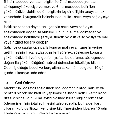
5 inci maddede yer alan bilgiler ile 7 nci maddede yer alan
sözleşmeyi tüketiciye vermek ve 6 ncı maddede belirtilen
yükümlülükler dahilinde ön bilgilerin teyidine ilişkin onayı almak
zorundadır. Uyuşmazlık halinde ispat külfeti satıcı veya sağlayıcıya
aittir.
Haklı bir sebebe dayanmak şartıyla satıcı veya sağlayıcı,
sözleşmeden doğan ifa yükümlülüğünün süresi dolmadan ve
sözleşmede belirtmesi şartıyla, tüketiciye eşit kalite ve fiyatta mal
veya hizmet tedarik edebilir.
Satıcı veya sağlayıcı, sipariş konusu mal veya hizmetin yerine
getirilmesinin imkansızlaştığını ileri sürerek, sözleşme konusu
yükümlülüklerini yerine getiremiyorsa, bu durumu, sözleşmeden
doğan ifa yükümlülüğünün süresi dolmadan tüketiciye bildirir.
Ödemiş olduğu bedel ve borç altına sokan tüm belgeleri 10 gün
içinde tüketiciye iade eder.
10.
Geri Ödeme
Madde 10- Mesafeli sözleşmelerde, ödemenin kredi kartı veya
benzeri bir ödeme kartı ile yapılması halinde tüketici, kartın kendi
rızası dışında ve hukuka aykırı biçimde kullanıldığı gerekçesiyle
ödeme işleminin iptal edilmesini talep edebilir. Bu halde, kartı
çıkaran kuruluş itirazın kendisine bildirilmesinden itibaren 10 gün
içinde ödeme tutarını tüketiciye iade eder.