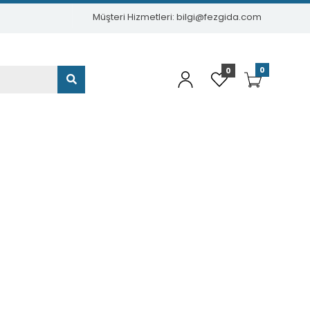
Müşteri Hizmetleri: bilgi@fezgida.com
0
0