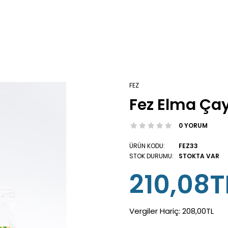
FEZ
Fez Elma Çay
0 YORUM
ÜRÜN KODU:
FEZ33
STOK DURUMU:
STOKTA VAR
210,08T
Vergiler Hariç:
208,00TL