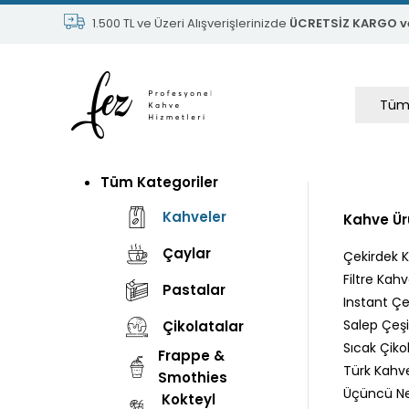
1.500 TL ve Üzeri Alışverişlerinizde
ÜCRETSİZ KARGO v
Tüm Kategoriler
Kahveler
Kahve Ür
Çaylar
Çekirdek 
Filtre Kahv
Pastalar
Instant Çeş
Salep Çeşit
Çikolatalar
Sıcak Çikol
Frappe &
Türk Kahve
Smothies
Üçüncü Nes
Kokteyl