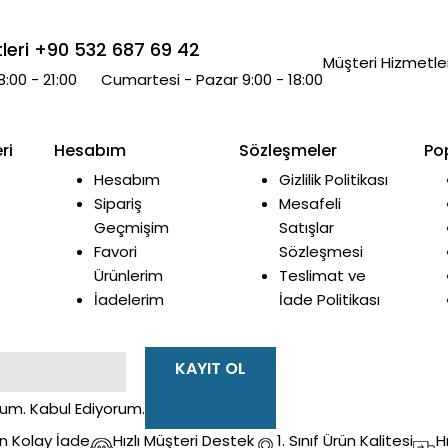
leri +90 532 687 69 42
Müşteri Hizmetler
8:00 - 21:00 Cumartesi - Pazar 9:00 - 18:00
ri
Hesabım
Sözleşmeler
Po
Hesabım
Gizlilik Politikası
Sipariş
Mesafeli
Geçmişim
Satışlar
Favori
Sözleşmesi
Ürünlerim
Teslimat ve
İadelerim
İade Politikası
KAYIT OL
dum. Kabul Ediyorum.
n Kolay İade
Hızlı Müşteri Destek
1. Sınıf Ürün Kalitesi
H