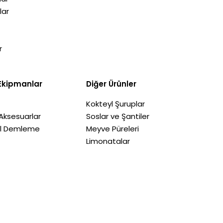
lar
r
Ekipmanlar
Diğer Ürünler
Kokteyl Şuruplar
Aksesuarlar
Soslar ve Şantiler
il Demleme
Meyve Püreleri
Limonatalar