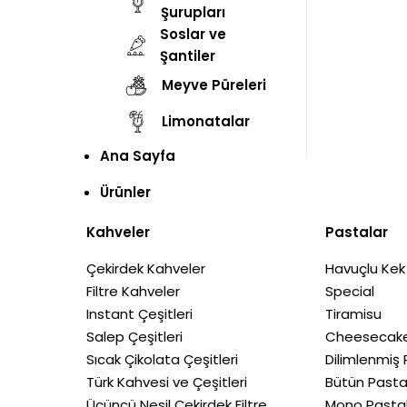
Şurupları
Soslar ve
Şantiler
Meyve Püreleri
Limonatalar
Ana Sayfa
Ürünler
Kahveler
Pastalar
Çekirdek Kahveler
Havuçlu Kek
Filtre Kahveler
Special
Instant Çeşitleri
Tiramisu
Salep Çeşitleri
Cheesecake
Sıcak Çikolata Çeşitleri
Dilimlenmiş 
Türk Kahvesi ve Çeşitleri
Bütün Pasta
Üçüncü Nesil Çekirdek Filtre
Mono Pasta