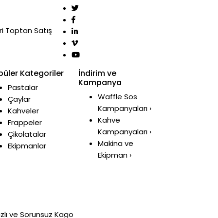
i
Toptan Satış
püler Kategoriler
İndirim ve
Kampanya
Pastalar
Waffle Sos
Çaylar
Kampanyaları ›
Kahveler
Kahve
Frappeler
Kampanyaları ›
Çikolatalar
Makina ve
Ekipmanlar
Ekipman ›
ızlı ve Sorunsuz Kago