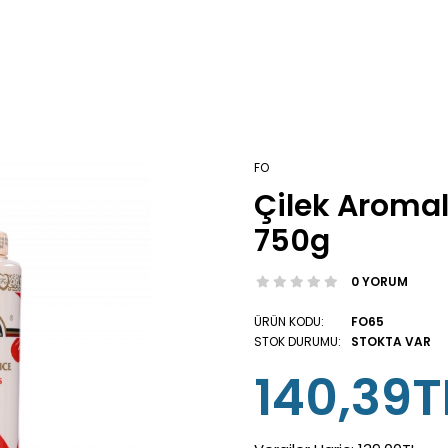
FO
Çilek Aromal
750g
0 YORUM
ÜRÜN KODU:
FO65
STOK DURUMU:
STOKTA VAR
140,39T