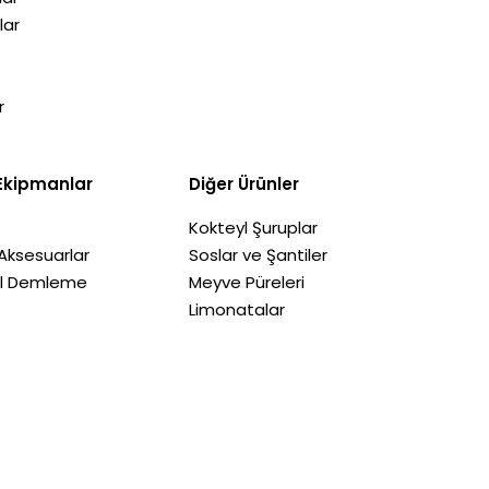
lar
r
Ekipmanlar
Diğer Ürünler
Kokteyl Şuruplar
Aksesuarlar
Soslar ve Şantiler
il Demleme
Meyve Püreleri
Limonatalar