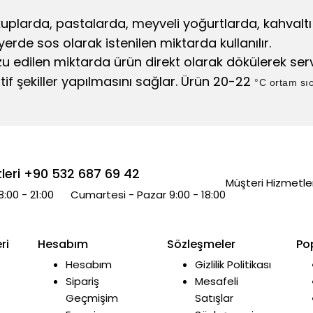
plarda, pastalarda, meyveli yoğurtlarda, kahvaltı g
rde sos olarak istenilen miktarda kullanılır.
u edilen miktarda ürün direkt olarak dökülerek ser
atif şekiller yapılmasını sağlar. Ürün 20-22
°C ortam sıc
leri +90 532 687 69 42
Müşteri Hizmetler
8:00 - 21:00 Cumartesi - Pazar 9:00 - 18:00
ri
Hesabım
Sözleşmeler
Po
Hesabım
Gizlilik Politikası
Sipariş
Mesafeli
Geçmişim
Satışlar