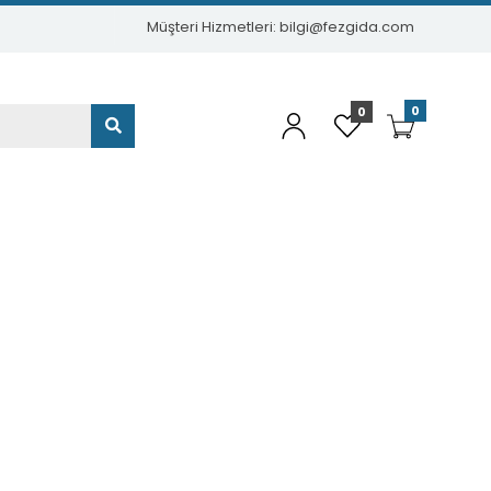
Müşteri Hizmetleri: bilgi@fezgida.com
0
0