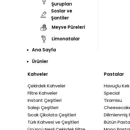
Şurupları
Soslar ve
Şantiler
Meyve Püreleri
Limonatalar
Ana Sayfa
Ürünler
Kahveler
Pastalar
Çekirdek Kahveler
Havuçlu Kek
Filtre Kahveler
Special
Instant Çeşitleri
Tiramisu
Salep Çeşitleri
Cheesecake
Sıcak Çikolata Çeşitleri
Dilimlenmiş 
Türk Kahvesi ve Çeşitleri
Bütün Pasta
Üçüncü Nesil Çekirdek Filtre
Mono Pasta