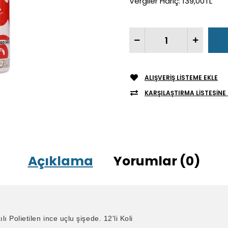
Vergiler Hariç:
139,00TL
ALIŞVERIŞ LISTEME EKLE
KARŞILAŞTIRMA LISTESINE 
Açıklama
Yorumlar (0)
ı Polietilen ince uçlu şişede. 12'li Koli